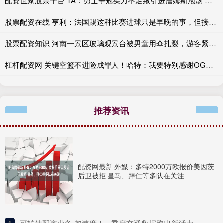
配资世家股票平台 TA：勇士争冠实力不足致引进詹姆斯泡汤 他们预计将原价重签追梦
股票配资在线 亨利：法国踢这种比赛进球只是早晚的事，但接下来都是硬仗
股票配资知识 河南一景区玻璃观景台被男童用伞扎裂，游客紧急疏散！景区：目前整体承重和安全没问题
杠杆配资网 关键空篮不进险成罪人！哈特：我要特别感谢OG使我免于一生的遗憾
推荐资讯
配资网最新 外媒：多特2000万欧报价美因茨
后卫被拒 皇马、拜仁等多队在关注
1
​可转债配资业务 加速度！一季度交通数据跑出新活力