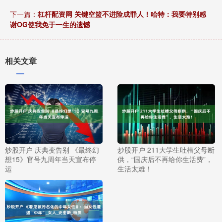
下一篇：
杠杆配资网 关键空篮不进险成罪人！哈特：我要特别感
谢OG使我免于一生的遗憾
相关文章
炒股开户 庆典变告别 《最终幻
炒股开户 211大学生吐槽父母断
想15》官号九周年当天宣布停
供，“国庆后不再给你生活费”，
运
生活太难！