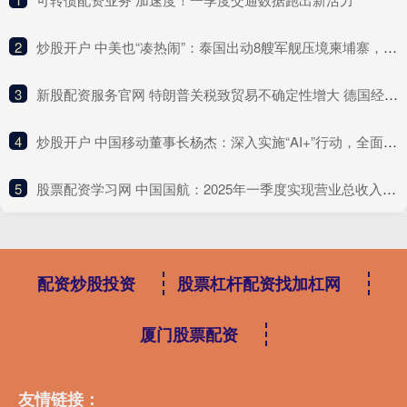
2
​炒股开户 中美也“凑热闹”：泰国出动8艘军舰压境柬埔寨，局势危机升级？
3
​新股配资服务官网 特朗普关税致贸易不确定性增大 德国经济或面临第三年“零增长”
4
​炒股开户 中国移动董事长杨杰：深入实施“AI+”行动，全面赋能产业焕新升级
5
​股票配资学习网 中国国航：2025年一季度实现营业总收入400.23亿元
配资炒股投资
股票杠杆配资找加杠网
厦门股票配资
友情链接：