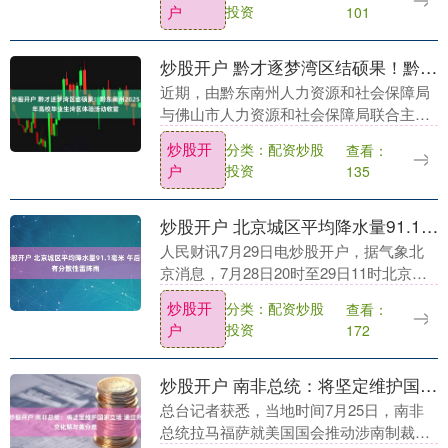
户
投资
101
见。为充分反映光伏....
炒股开户 黔才逐梦湾区结硕果！黔东南州2025年高校毕业生湾区体验活动收官
近期，由黔东南州人力资源和社会保障局
与佛山市人力资源和社会保障局联合主办
炒股开户，广州市人力资源市场服务中
炒股开
分类：配资炒股
查看：
心、番禺区劳动就业服务中心协办的“黔才
户
投资
135
湾区行·逐梦启新....
炒股开户 北京城区平均降水量91.1毫米 午后仍有分散性雷阵雨
人民财讯7月29日电炒股开户，据气象北
京消息，7月28日20时至29日11时北京市
平均降水量72.5毫米，城区平均91.1毫
炒股开
分类：配资炒股
查看：
米。最大降水量出现在房山阎村196.....
户
投资
172
炒股开户 南非总统：将坚定维护国家立场 通过外交化解与美分歧
总台记者获悉，当地时间7月25日，南非
总统拉马福萨就美国国会推动涉南制裁法