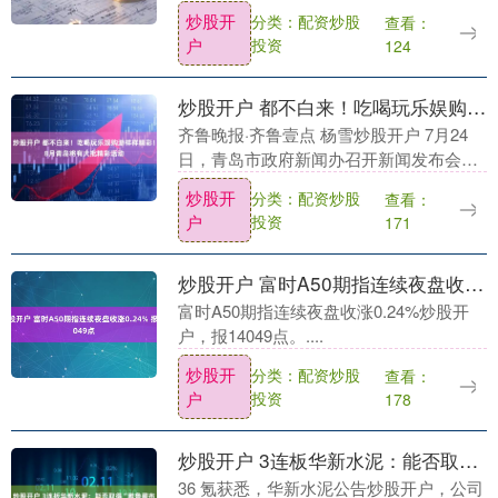
案作出回应炒股开户，强调南非政府已注
炒股开
分类：配资炒股
查看：
意到相关动向，但不会因此改变对美外交
户
投资
124
方向，仍将致力....
炒股开户 都不白来！吃喝玩乐娱购游样样精彩！8月青岛将有大批精彩活动
齐鲁晚报·齐鲁壹点 杨雪炒股开户 7月24
日，青岛市政府新闻办召开新闻发布会，
介绍青岛市8月文旅消费促进活动有关情
炒股开
分类：配资炒股
查看：
况。8月，青岛市文化和旅游局将以“扬帆
户
投资
171
青岛，最....
炒股开户 富时A50期指连续夜盘收涨0.24% 报14049点
富时A50期指连续夜盘收涨0.24%炒股开
户，报14049点。....
炒股开
分类：配资炒股
查看：
户
投资
178
炒股开户 3连板华新水泥：能否取得“雅鲁藏布江下游水电站建设”相关业务收入等存在不确定性
36 氪获悉，华新水泥公告炒股开户，公司