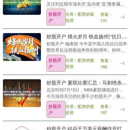
关注到近期市场有关"反内卷"及"雅鲁藏布
江下游水电站建设"的概念关注度较高。关
炒股开
分类：配资炒股
查看：
于"反内卷"，公司将积极响应政策号召，
户
投资
131
强化....
炒股开户 烽火岁月·铁血扬州|“抗日的谢老太, 革命的老妈妈”
炒股开户 编者按 今年是中国人民抗日战争
暨世界反法西斯战争胜利80周年。80年过
去，硝烟早已散尽，扬州这片生生不息的
炒股开
分类：配资炒股
查看：
土地上，英雄的名字依然铭刻，英勇的故
户
投资
160
事仍在传....
炒股开户 夏联比赛汇总：马刺绝杀！河村15+10，布朗尼爆发难耐克少15投8分_篮板_广东_CBA
北京时间7月15日，NBA夏联继续进行，
今天值得关注的比赛不少炒股开户，像快
船和湖人的同城德比，此外马刺和爵士的
炒股开
分类：配资炒股
查看：
比赛更是上演了绝杀的戏码，现在比赛已
户
投资
187
经是全部打完....
炒股开户 硅谷千万美元薪酬战开打！OpenAI被Meta一周挖走八员大将，直呼“被偷家”