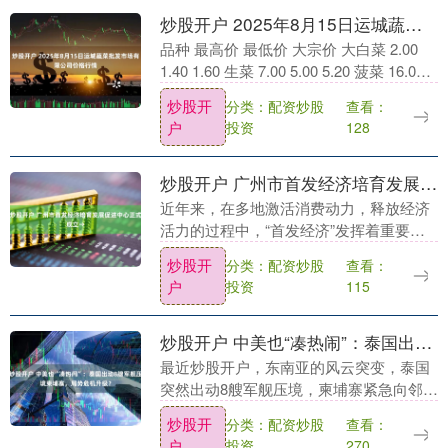
炒股开户 2025年8月15日运城蔬菜批发市场有限公司价格行情
品种 最高价 最低价 大宗价 大白菜 2.00
1.40 1.60 生菜 7.00 5.00 5.20 菠菜 16.00
14.00 15.00 空心菜 3.0....
炒股开
分类：配资炒股
查看：
户
投资
128
炒股开户 广州市首发经济培育发展促进中心正式成立→
近年来，在多地激活消费动力，释放经济
活力的过程中，“首发经济”发挥着重要作
用。从中央到地方，首发经济相关政策不
炒股开
分类：配资炒股
查看：
断加码。2024年炒股开户，党的二十届三
户
投资
115
中全会提出....
炒股开户 中美也“凑热闹”：泰国出动8艘军舰压境柬埔寨，局势危机升级？
最近炒股开户，东南亚的风云突变，泰国
突然出动8艘军舰压境，柬埔寨紧急向邻国
求援，中美两国却被“请出山”调解！台面
炒股开
分类：配资炒股
查看：
上看似是泰柬两国之间的军事冲突，实际
户
投资
270