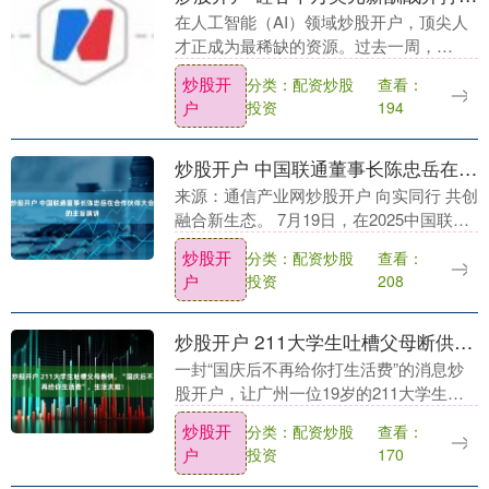
在人工智能（AI）领域炒股开户，顶尖人
才正成为最稀缺的资源。过去一周，
OpenAI 遭遇了前所未有的人才流失危
炒股开
分类：配资炒股
查看：
机：至少八名核心研究员集体跳槽至竞争
户
投资
194
对手 Meta....
炒股开户 中国联通董事长陈忠岳在合作伙伴大会的主旨演讲
来源：通信产业网炒股开户 向实同行 共创
融合新生态。 7月19日，在2025中国联通
合作伙伴大会上，中国联通董事长陈忠岳
炒股开
分类：配资炒股
查看：
发表了题为《向实同行 共创融合新生态》
户
投资
208
的....
炒股开户 211大学生吐槽父母断供，“国庆后不再给你生活费”，生活太难！
一封“国庆后不再给你打生活费”的消息炒
股开户，让广州一位19岁的211大学生许
悦陷入不知所措的境地。而她并不是唯一
炒股开
分类：配资炒股
查看：
一个面对这种处境的人。 一封“国庆后不
户
投资
170
再给你打....