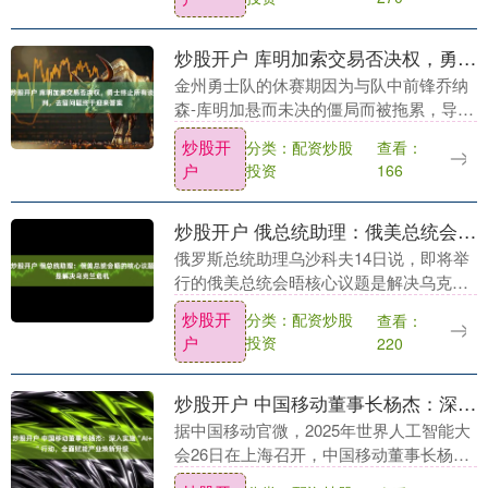
上背后隐藏的....
炒股开户 库明加索交易否决权，勇士终止所有谈判，去留问题终于迎来答案
金州勇士队的休赛期因为与队中前锋乔纳
森-库明加悬而未决的僵局而被拖累，导致
他们除了在选秀大会上得到两名二轮秀之
炒股开
分类：配资炒股
查看：
外炒股开户，在自由球员市场上毫无作
户
投资
166
为。据报道，库明....
炒股开户 俄总统助理：俄美总统会晤的核心议题是解决乌克兰危机
俄罗斯总统助理乌沙科夫14日说，即将举
行的俄美总统会晤核心议题是解决乌克兰
危机。乌沙科夫对媒体说炒股开户，两位
炒股开
分类：配资炒股
查看：
领导人会晤的日程已商定，会晤将于莫斯
户
投资
220
科时间15日2....
炒股开户 中国移动董事长杨杰：深入实施“AI+”行动，全面赋能产业焕新升级
据中国移动官微，2025年世界人工智能大
会26日在上海召开，中国移动董事长杨杰
出席“AI焕新 产业共赢”企业人工智能产业