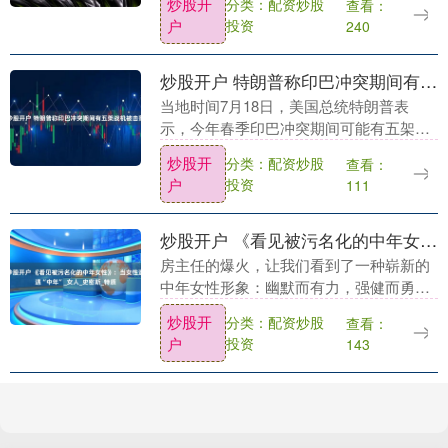
炒股开
分类：配资炒股
查看：
发展论坛，杨杰表示，站在人工智能演进
户
投资
240
的关....
炒股开户 特朗普称印巴冲突期间有五架战机被击落
当地时间7月18日，美国总统特朗普表
示，今年春季印巴冲突期间可能有五架战
机被击落。他未明确是哪一方的飞机，但
炒股开
分类：配资炒股
查看：
声称飞机确实被打下来了，四五架，我认
户
投资
111
为是五架。 此前....
炒股开户 《看见被污名化的中年女性》：当女性遭遇“中年”_女人_史密斯_特质
房主任的爆火，让我们看到了一种崭新的
中年女性形象：幽默而有力，强健而勇
猛。在长久的时间里，我们在舆论场上习
炒股开
分类：配资炒股
查看：
惯了两种对立的女性形象炒股开户，年轻
户
投资
143
貌美的都市丽人们，....